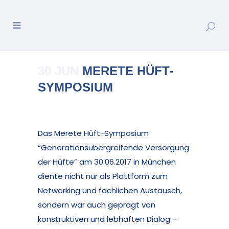
30 JUN
MERETE HÜFT-
SYMPOSIUM
Posted at 10:28h
in
News
by
Merete_Admin
Das Merete Hüft-Symposium
“Generationsübergreifende Versorgung
der Hüfte” am 30.06.2017 in München
diente nicht nur als Plattform zum
Networking und fachlichen Austausch,
sondern war auch geprägt von
konstruktiven und lebhaften Dialog –