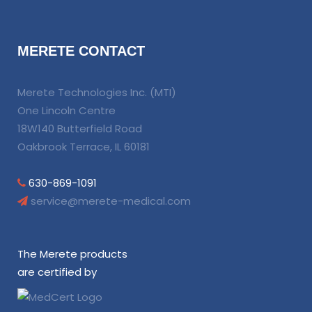
MERETE CONTACT
Merete Technologies Inc. (MTI)
One Lincoln Centre
18W140 Butterfield Road
Oakbrook Terrace, IL 60181
630-869-1091
service@merete-medical.com
The Merete products
are certified by